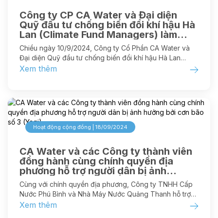
Công ty CP CA Water và Đại diện
Quỹ đầu tư chống biến đổi khí hậu Hà
Lan (Climate Fund Managers) làm
việc với lãnh đạo tỉnh Thái Nguyên
Chiều ngày 10/9/2024, Công ty Cổ Phần CA Water và
Đại diện Quỹ đầu tư chống biến đổi khí hậu Hà Lan
(CFM) đã làm việc với lãnh đạo tỉnh Thái Nguyên, trao
Xem thêm
đổi về một số nội dung hợp tác. Tham dự buổi làm việc
có lãnh đạo các sở, ngành của tỉnh; lãnh đạo UBND TP.
Phổ Yên, TP. Sông Công.
Hoạt động cộng đồng | 18/09/2024
CA Water và các Công ty thành viên
đồng hành cùng chính quyền địa
phương hỗ trợ người dân bị ảnh
hưởng bởi cơn bão số 3 (Yagi)
Cùng với chính quyền địa phương, Công ty TNHH Cấp
Nước Phú Bình và Nhà Máy Nước Quảng Thanh hỗ trợ
người dân bị ảnh hưởng bởi cơn bão số 3 (Yagi)
Xem thêm